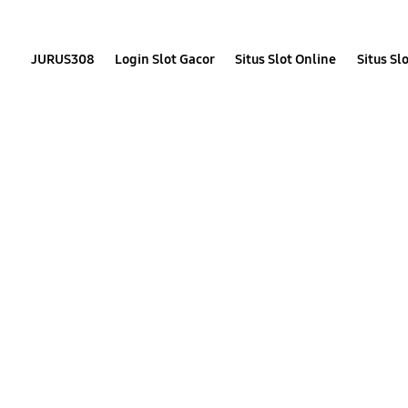
Skip
to
content
JURUS308
Login Slot Gacor
Situs Slot Online
Situs Sl