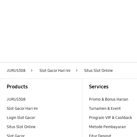
Layer Popup Close
JURUS308
>
Slot Gacor Hari Ini
>
Situs Slot Online
Footer Navigation
Products
Services
JURUS308
Promo & Bonus Harian
Slot Gacor Hari Ini
Turnamen & Event
Login Slot Gacor
Program VIP & Cashback
Situs Slot Online
Metode Pembayaran
Slot Gacor
Fitur Deposit