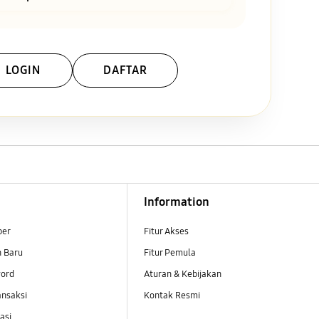
LOGIN
DAFTAR
Information
ber
Fitur Akses
n Baru
Fitur Pemula
ord
Aturan & Kebijakan
ansaksi
Kontak Resmi
kasi