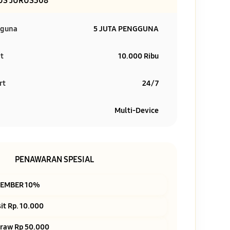
US JURUS308
gguna
5 JUTA PENGGUNA
t
10.000 Ribu
rt
24/7
Multi-Device
PENAWARAN SPESIAL
EMBER 10%
it Rp. 10.000
raw Rp 50.000